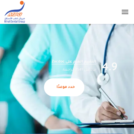
4.9
التقييم العام على Zocdoc
بناءً على 7541 مراجعة.
حدد موعدًا