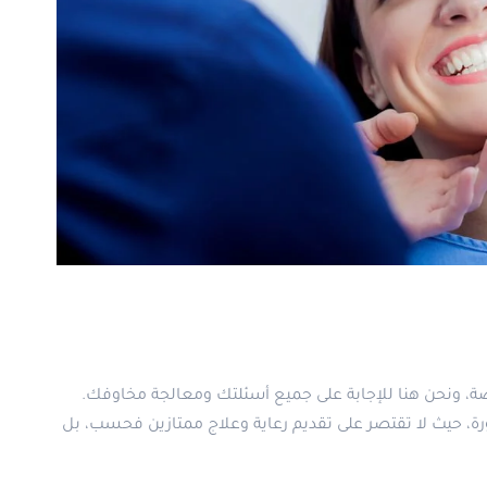
، ونحن هنا للإجابة على جميع أسئلتك ومعالجة مخاوفك.
 حيث لا تقتصر على تقديم رعاية وعلاج ممتازين فحسب، بل