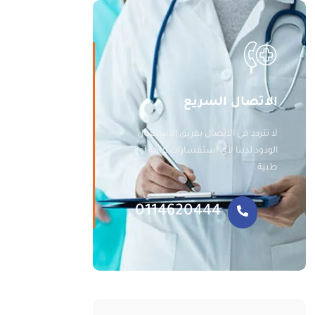
الاتصال السريع
لا تتردد في الاتصال بفريق الاستقبال
الودود لدينا لأي استفسارات عامة أو
طبية.
0114620444