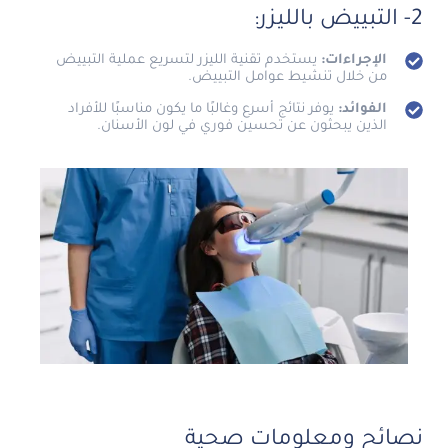
2- التبييض بالليزر:
الإجراءات:
يستخدم تقنية الليزر لتسريع عملية التبييض
من خلال تنشيط عوامل التبييض.
الفوائد:
يوفر نتائج أسرع وغالبًا ما يكون مناسبًا للأفراد
الذين يبحثون عن تحسين فوري في لون الأسنان.
نصائح ومعلومات صحية